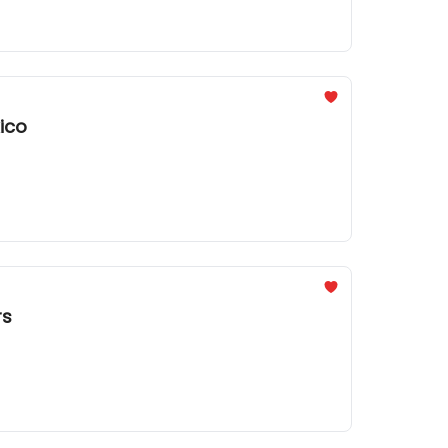
ico
rs