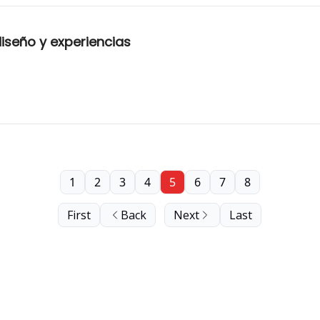
diseño y experiencias
1
2
3
4
5
6
7
8
First
Back
Next
Last