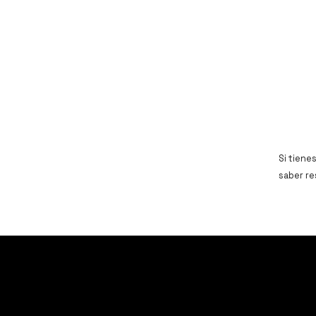
Si tiene
saber r