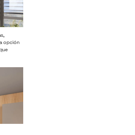
s,
a opción
 que