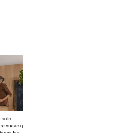
 solo
re suave y
ienes las