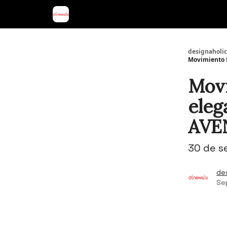
designaholic
Movimiento f
Movi
eleg
AVE
30 de s
de
Se