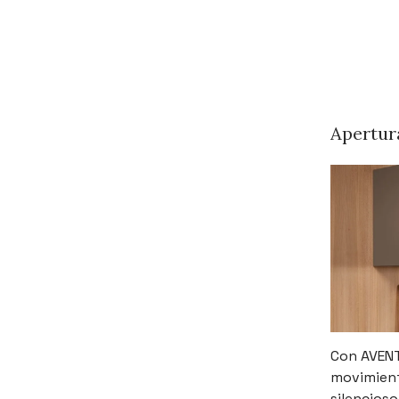
Apertura
Con AVENT
movimient
silencios