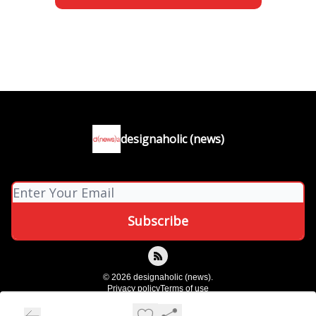
designaholic (news)
© 2026 designaholic (news).
Privacy policy
Terms of use
Powered by beehiiv