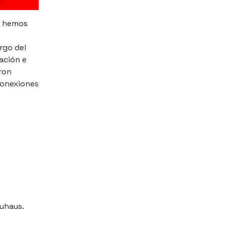
ue hemos
rgo del
zación e
ron
conexiones
auhaus.