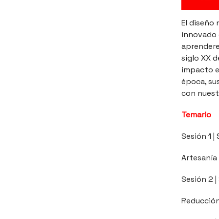
El diseño
innovado 
aprenderem
siglo XX d
impacto e
época, su
con nuest
Temario
Sesión 1 
Artesanía 
Sesión 2 
Reducción,