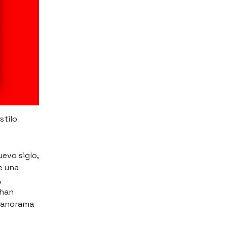
stilo
evo siglo,
e una
,
 han
 panorama