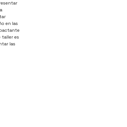
resentar
la
tar
ño en las
mpactante
 taller es
ntar las