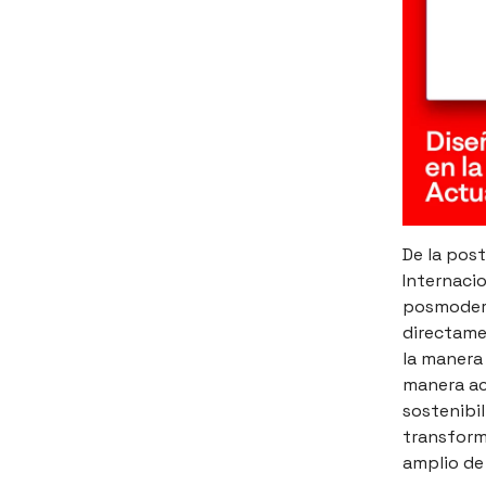
De la post
Internacio
posmodern
directamen
la manera
manera ac
sostenibi
transform
amplio de 