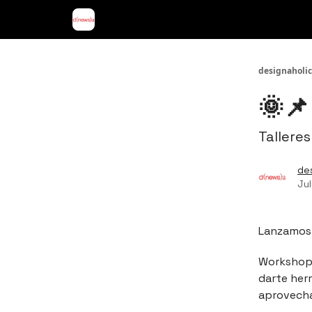
designaholic
🌞📌
Tallere
de
Jul
Lanzamos 
Workshops
darte herr
aprovecha