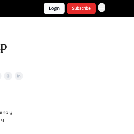
Login
Subscribe
mp
eño y
 y