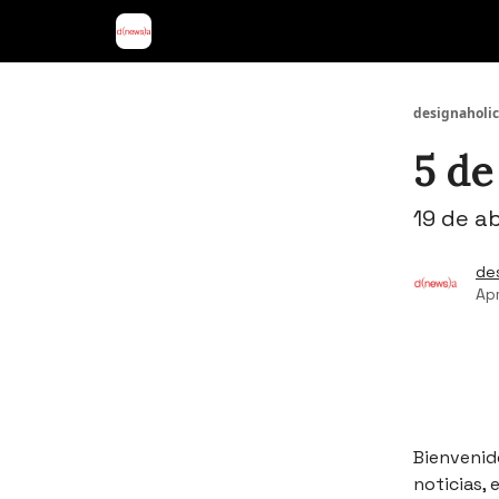
designaholic
5 de
19 de ab
de
Apr
Bienvenido
noticias,