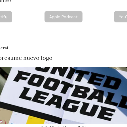
ente?
tify
Apple Podcast
You
eral
presume nuevo logo