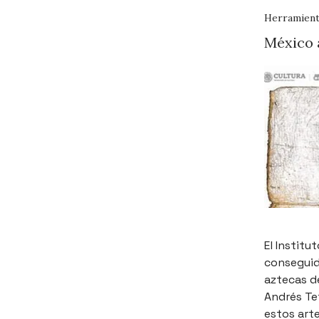
Herramient
México 
El Institu
conseguid
aztecas de
Andrés Te
estos art