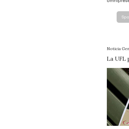
omnipres
Spo
Noticia Gen
La UFL 