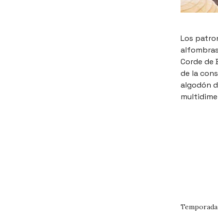
Los patro
alfombras
Corde de B
de la cons
algodón d
multidime
Temporada 0