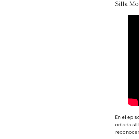
Silla M
En el epis
odiada si
reconocer