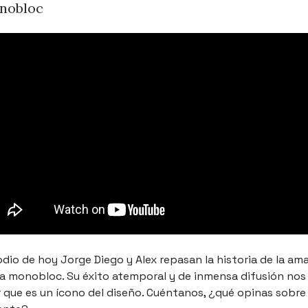
onobloc
odio de hoy Jorge Diego y Alex repasan la historia de la am
lla monobloc. Su éxito atemporal y de inmensa difusión nos
 que es un ícono del diseño. Cuéntanos, ¿qué opinas sobre e