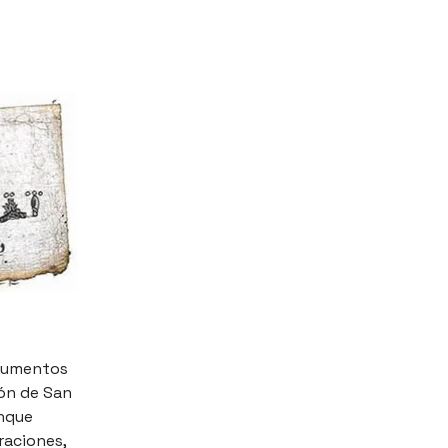
ocumentos
ión de San
unque
raciones,