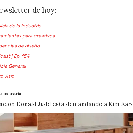
newsletter de hoy:
isis de la industria
ramientas para creativos
dencias de diseño
cast | Ep. 154
icia General
t Visit
la industria
ación Donald Judd está demandando a Kim Kar