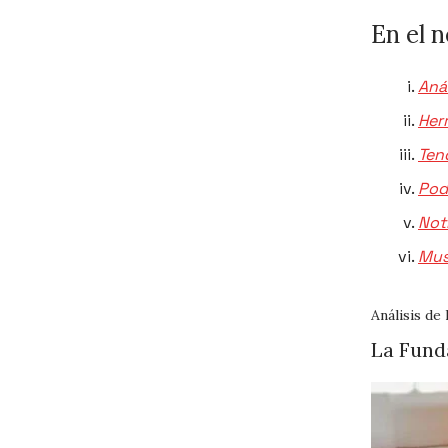
En el 
Anál
Her
Ten
Pod
Not
Mus
Análisis de 
La Fund