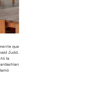
amente que
nald Judd.
ntó la
Kardashian
llamó