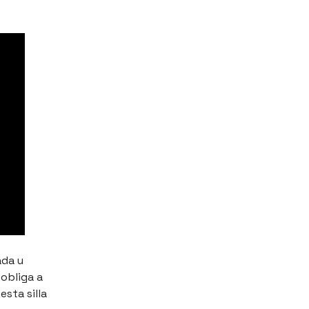
ada u
 obliga a
sta silla