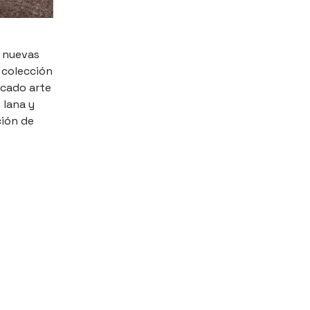
s nuevas
 colección
incado arte
 lana y
ción de