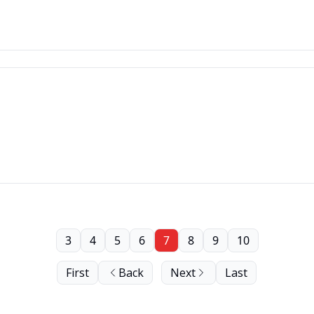
3
4
5
6
7
8
9
10
First
Back
Next
Last